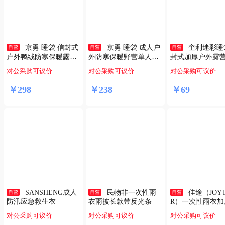
京勇 睡袋 信封式
京勇 睡袋 成人户
奎利迷彩睡
户外鸭绒防寒保暖露营
外防寒保暖野营单人信
封式加厚户外露
成人睡袋 荒漠星空2000
封式羽绒睡袋 军绿色 1
保暖棉睡袋 星丛1
对公采购可议价
对公采购可议价
对公采购可议价
克
000克
￥
298
￥
238
￥
69
SANSHENG成人
民物非一次性雨
佳途（JOY
防汛应急救生衣
衣雨披长款带反光条
R）一次性雨衣加
款成人便携雨衣
对公采购可议价
对公采购可议价
对公采购可议价