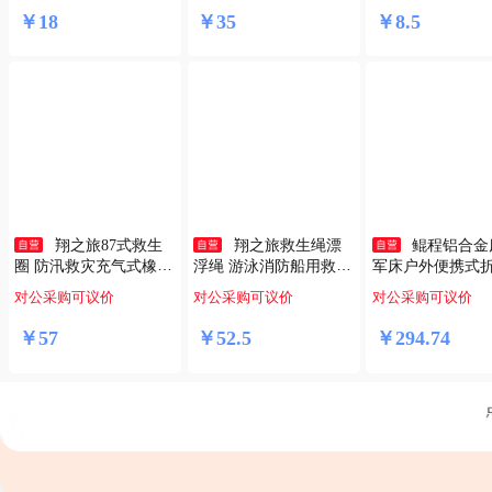
￥
18
￥
35
￥
8
.
5
翔之旅87式救生
翔之旅救生绳漂
鲲程铝合金
圈 防汛救灾充气式橡胶
浮绳 游泳消防船用救生
军床户外便携式
双气囊海巡救生圈 配救
圈安全绳8毫米20米环钩
陪护值班午休单人
对公采购可议价
对公采购可议价
对公采购可议价
生腰带
绳组合装
色
￥
57
￥
52
.
5
￥
294
.
74