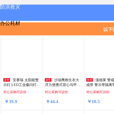
防洪救灾
办公耗材
以下
办公设备
清洁场景
职工福利
安赛瑞 太阳能警
沙场鹰救生衣大
漫德莱 警
示灯 LED工业爆闪灯汽
浮力便携式背心马甲游
戒带 警示带隔离
科研教学
货车夜间闪光灯 强磁常
泳衣钓鱼应急防汛车载
施工红白款注意安
对公采购可议价
对公采购可议价
对公采购可议价
亮款 8K00014
专业海钓通用型均码200
米/卷PP新料
斤以内
￥
39
.
9
￥
44
.
4
￥
10
.
5