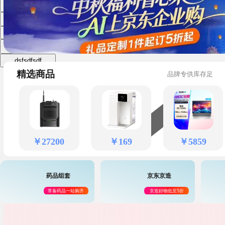
dsfsdfsdf
dsfsdfsdf
dsfsdfsdf
dsfsdfsdf
dsfsdfsdf
￥
5999
￥
6199
￥
125
.
9
精选商品
品牌专供库存足
￥
27200
￥
169
￥
5859
药品组套
京东京造
常备药品一站购齐
京造好物低至5折
￥
17
.
88
￥
49
.
9
￥
99