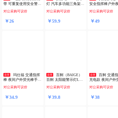
带 可重复使用安全警示
灯 汽车多功能三角架警
安全指挥棒户外
带盒装涤纶隔离带安全
示牌 故障停车牌红色爆
外LED手持交通
对公采购可议价
对公采购可议价
对公采购可议价
线施工围栏伸缩警戒绳
闪灯 三灯太阳能款3300
红蓝指挥棒【充电
加厚100m CW621722
50
6cm带磁吸 MKSO-
￥
26
￥
59
.
9
￥
49
玛仕福 交通指挥
百舸（BAIGE）
百舸 交通
棒 夜间户外荧光棒手持
百舸 太阳能警示灯LED
充电款 夜间户外
式LED闪光棒应急安全
交通施工车载夜间LED
手持式LED闪光
对公采购可议价
对公采购可议价
对公采购可议价
警示灯 充电款54cm
吸顶灯强磁 红蓝双色
安全警示灯 红蓝款
662030
￥
34
.
9
￥
39
.
8
￥
38