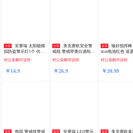
安赛瑞 太阳能模
美克赛欧安全警
臻好指挥棒 
拟防盗警示灯1个 仿真L
戒线 警戒带黄白涤纶隔
4cm电池红色 巡
ED车内防盗报警器灯
离带施工围栏警示带加
执勤疏散引导棒 
对公采购可议价
对公采购可议价
对公采购可议价
红色 8K00044
厚100米盒装
光棒 交通安全应
棒 京仓极速达
￥
14
.
9
￥
26
.
9
￥
20
.
99
鸣固 警戒线警戒
安赛瑞 LED警示
美克赛欧多