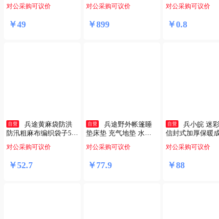
车牌交通停字牌指挥棒
装备抗震防洪救灾民用
递物流打包袋【50*
对公采购可议价
对公采购可议价
对公采购可议价
警示闪字指示牌【充电
帐篷 12平米
m】
款】
￥
49
￥
899
￥
0
.
8
兵途黄麻袋防洪
兵途野外帐篷睡
兵小皖 迷
防汛粗麻布编织袋子50*
垫床垫 充气地垫 水墨
信封式加厚保暖
74cm（10个装） bt-638
纹加厚充气迷彩户外训
外野营睡袋 丛林星
对公采购可议价
对公采购可议价
对公采购可议价
9 c
练帐篷 A
g
￥
52
.
7
￥
77
.
9
￥
88