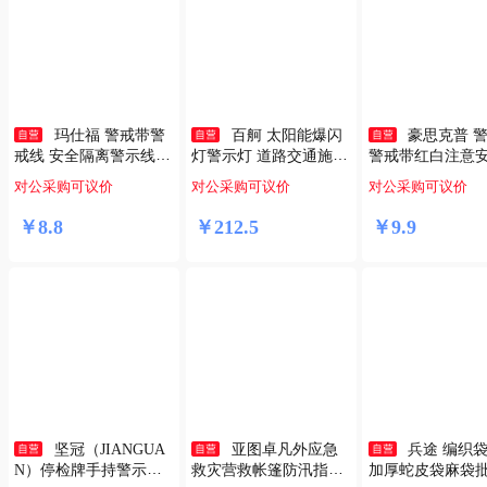
玛仕福 警戒带警
百舸 太阳能爆闪
豪思克普 
戒线 安全隔离警示线交
灯警示灯 道路交通施工
警戒带红白注意安
通应急救援警告分割带
路障灯 夜间高速公路频
米卷装施工安全
对公采购可议价
对公采购可议价
对公采购可议价
红白注意安全100米
闪LED信号指示灯 铝合
隔离带PP新料 HJD
金四灯双面分体款
￥
8
.
8
￥
212
.
5
￥
9
.
9
坚冠（JIANGUA
亚图卓凡外应急
兵途 编织袋
N）停检牌手持警示停
救灾营救帐篷防汛指挥
加厚蛇皮袋麻袋